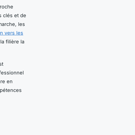
proche
 clés et de
marche, les
on vers les
a filière la
st
ofessionnel
dre en
mpétences