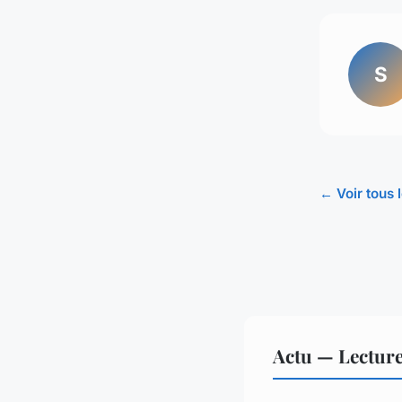
S
← Voir tous l
Actu — Lectur