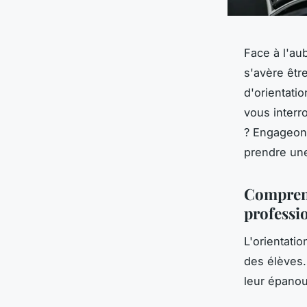
Face à l'au
s'avère être
d'orientati
vous interro
? Engageons
prendre une
Comprend
professi
L'orientatio
des élèves.
leur épanou