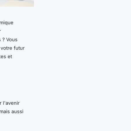
émique
r
s ? Vous
 votre futur
tes et
 l'avenir
mais aussi