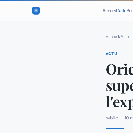
Accueil
Actu
Bu
Accueil
›
Actu
ACTU
Orie
sup
l'ex
sybille — 10 