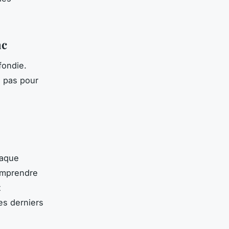
ac
fondie.
s pas pour
haque
comprendre
t
es derniers