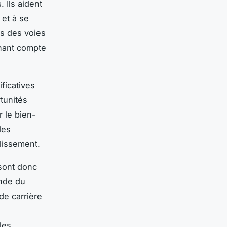
 Ils aident
 et à se
rs des voies
enant compte
ficatives
rtunités
r le bien-
des
lissement.
 sont donc
onde du
de carrière
les