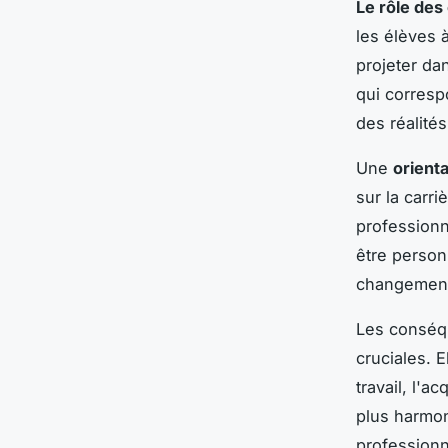
Le rôle des
les élèves 
projeter da
qui corresp
des réalités
Une
orient
sur la carri
professionne
être person
changement
Les conséqu
cruciales. 
travail, l'
plus harmo
professionn