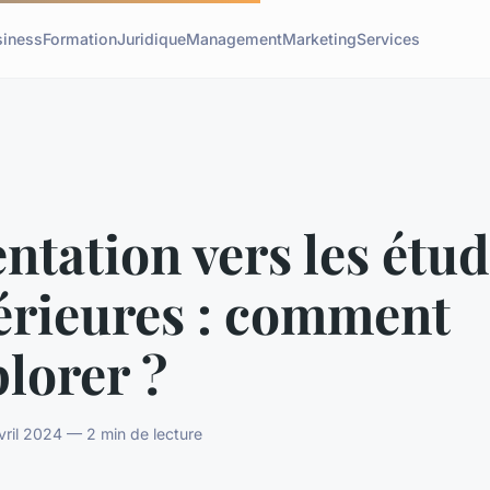
siness
Formation
Juridique
Management
Marketing
Services
ntation vers les étu
érieures : comment
plorer ?
avril 2024 — 2 min de lecture