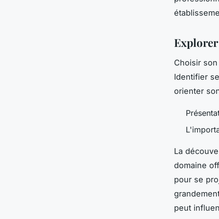
établisseme
Explorer 
Choisir son
Identifier s
orienter son
Présentat
L'import
La découve
domaine off
pour se pro
grandement 
peut influe