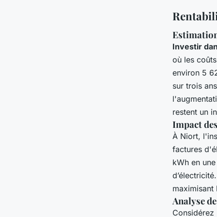
Rentabil
Estimation
Investir da
où les coûts
environ 5 62
sur trois an
l'augmentati
restent un i
Impact des
À Niort, l'in
factures d'é
kWh en une 
d’électricit
maximisant 
Analyse de
Considérez 