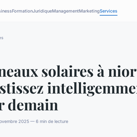
siness
Formation
Juridique
Management
Marketing
Services
es
eaux solaires à niort
stissez intelligemme
r demain
novembre 2025 — 6 min de lecture