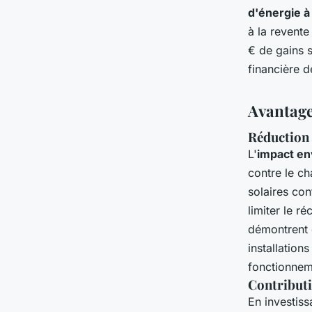
d'énergie à
à la revente
€ de gains s
financière d
Avantag
Réduction 
L'
impact en
contre le ch
solaires con
limiter le ré
démontrent q
installatio
fonctionneme
Contributi
En investiss