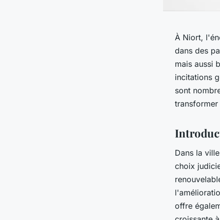
À Niort, l'é
dans des pan
mais aussi b
incitations 
sont nombre
transformer 
Introduc
Dans la vill
choix judici
renouvelable
l'améliorati
offre égale
croissante à