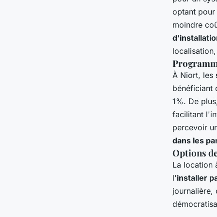
optant pour
moindre coût
d'installat
localisation
Programme
À Niort, les
bénéficiant 
1%. De plus
facilitant l
percevoir u
dans les pa
Options de
La location 
l'
installer 
journalière,
démocratisat