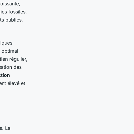
oissante,
es fossiles.
ts publics,
elques
t optimal
ien régulier,
sation des
tion
nt élevé et
s. La