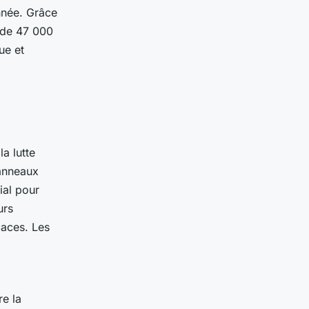
nnée. Grâce
s de 47 000
ue et
la lutte
panneaux
ial pour
urs
caces. Les
re la