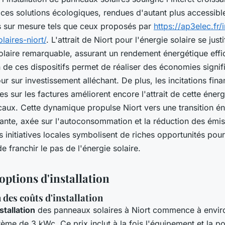
 ces solutions écologiques, rendues d'autant plus accessibl
s sur mesure tels que ceux proposés par
https://ap3elec.fr/i
aires-niort/
. L'attrait de Niort pour l'énergie solaire se just
solaire remarquable, assurant un rendement énergétique effi
on de ces dispositifs permet de réaliser des économies signif
ur sur investissement alléchant. De plus, les incitations fina
s sur les factures améliorent encore l'attrait de cette énerg
caux. Cette dynamique propulse Niort vers une transition é
ante, axée sur l'autoconsommation et la réduction des émi
 initiatives locales symbolisent de riches opportunités pou
e franchir le pas de l'énergie solaire.
options d'installation
 des coûts d'installation
stallation
des panneaux solaires à Niort commence à envir
ème de 3 kWc. Ce prix inclut à la fois l'équipement et la p