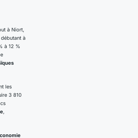
ut à Niort,
n débutant à
 % à 12 %
de
aïques
nt les
uire 3 810
ics
re
,
économie