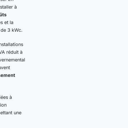
staller à
ûts
s et la
s de 3 kWc.
nstallations
VA réduit à
vernemental
uvent
ssement
iées à
ion
mettant une