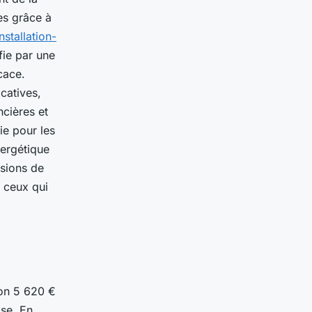
es grâce à
nstallation-
ifie par une
cace.
icatives,
ncières et
ie pour les
nergétique
ssions de
r ceux qui
on 5 620 €
ose. En