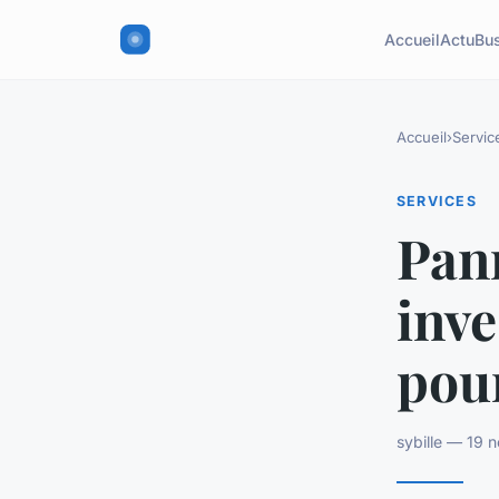
Accueil
Actu
Bu
Accueil
›
Servic
SERVICES
Pann
inve
pou
sybille — 19 