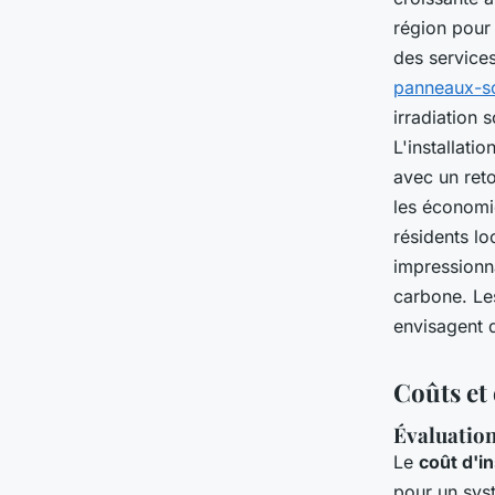
région pour
des service
panneaux-sol
irradiation 
L'installati
avec un reto
les économie
résidents lo
impressionn
carbone. Les
envisagent d
Coûts et 
Évaluation
Le
coût d'in
pour un syst