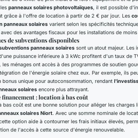
 les
panneaux solaires photovoltaïques
, il est possible d'in
 grâce à l'offre de location à partir de 2 € par jour. Les
co
ion panneaux solaires
varient selon les spécificités technique
, avec des avantages fiscaux pour les installations de moin
s de subventions disponibles
subventions panneaux solaires
sont un atout majeur. Les i
d'une puissance inférieure à 3 kWc profitent d'un taux de T
, les ménages ont accès à des programmes de soutien gou
'intégration de l'énergie solaire chez eux. Par exemple, ils pe
n bonus unique pour autoconsommation, rendant
l'investi
nneaux solaires
encore plus attrayant.
 financement : location à bas coût
à bas coût est une bonne solution pour alléger les charges l
panneaux solaires Niort
. Avec une somme nominale de locat
 cette option aide à contourner les frais initiaux élevés, per
ion de l'accès à cette source d'énergie renouvelable.