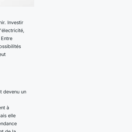
r. Investir
électricité,
 Entre
ssibilités
eut
est devenu un
ent à
ais elle
tendance
nt de la